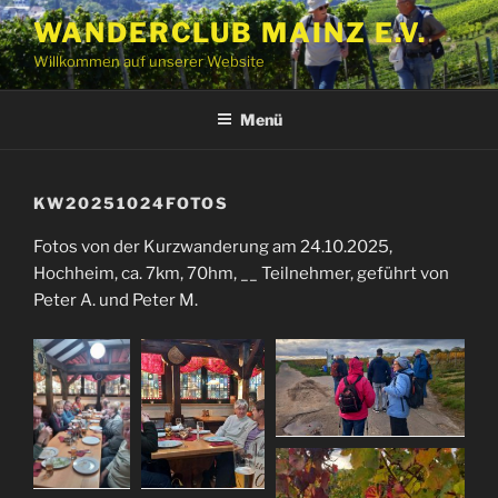
Zum
WANDERCLUB MAINZ E.V.
Inhalt
Willkommen auf unserer Website
springen
Menü
KW20251024FOTOS
Fotos von der Kurzwanderung am 24.10.2025,
Hochheim, ca. 7km, 70hm, __ Teilnehmer, geführt von
Peter A. und Peter M.