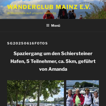
Zum
WANDERCLUB MAINZ E.V.
Inhalt
Willkommen auf unserer Website
springen
Menü
SG20250616FOTOS
Spaziergang um den Schiersteiner
Hafen, 5 Teilnehmer, ca. 5km, geführt
von Amanda