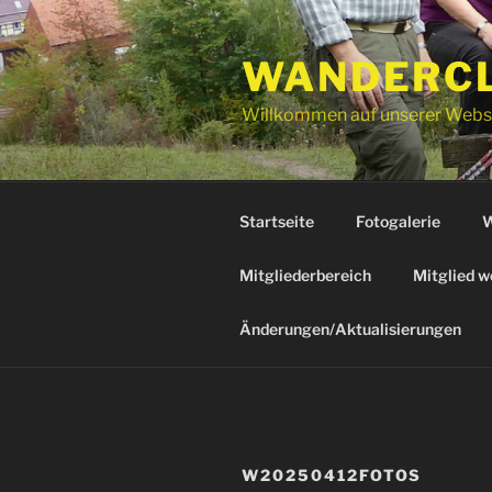
Zum
Inhalt
WANDERCLU
springen
Willkommen auf unserer Webs
Startseite
Fotogalerie
W
Mitgliederbereich
Mitglied w
Änderungen/Aktualisierungen
W20250412FOTOS