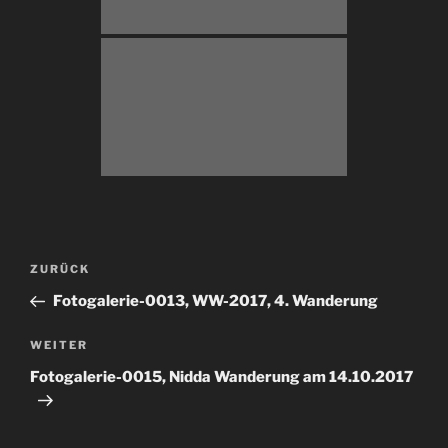
Beitragsnavigation
Vorheriger
ZURÜCK
Beitrag
Fotogalerie-0013, WW-2017, 4. Wanderung
Nächster
WEITER
Beitrag
Fotogalerie-0015, Nidda Wanderung am 14.10.2017