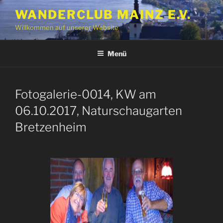
Zum
WANDERCLUB MAINZ E.V.
Inhalt
Willkommen auf unserer Website
springen
Menü
Fotogalerie-0014, KW am
06.10.2017, Naturschaugarten
Bretzenheim