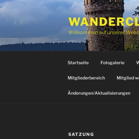
Zum
Inhalt
WANDERCLU
springen
Willkommen auf unserer Webs
Startseite
Fotogalerie
W
Mitgliederbereich
Mitglied w
Änderungen/Aktualisierungen
SATZUNG