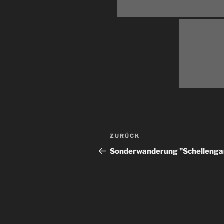
Beitragsnavigation
Vorheriger
ZURÜCK
Beitrag
Sonderwanderung "Schellenga