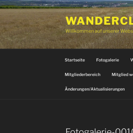
Zum
Inhalt
WANDERCLU
springen
Willkommen auf unserer Webs
Startseite
Fotogalerie
W
Mitgliederbereich
Mitglied w
Änderungen/Aktualisierungen
Fotogalerie-001