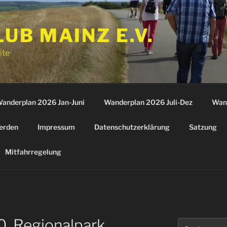
B MAINZ E.V.
ite
anderplan 2026 Jan-Juni
Wanderplan 2026 Juli-Dez
Wan
erden
Impressum
Datenschutzerklärung
Satzung
Mitfahrregelung
0, Regionalpark
Suchen