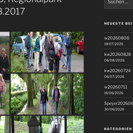
nach:
8.2017
NEUESTE BE
w20260808
19/07/2026
kw20260828
06/08/2026
kw20260724
06/07/2026
w20260711
16/06/2026
Speyer20260
30/06/2026
KATEGORIEN