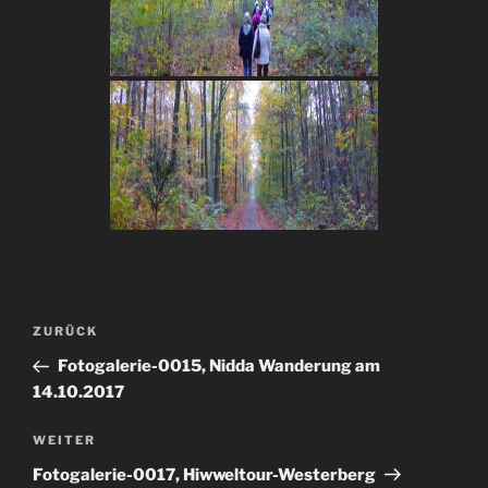
Beitragsnavigation
Vorheriger
ZURÜCK
Beitrag
Fotogalerie-0015, Nidda Wanderung am
14.10.2017
Nächster
WEITER
Beitrag
Fotogalerie-0017, Hiwweltour-Westerberg