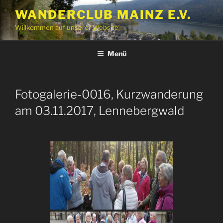
Zum
WANDERCLUB MAINZ E.V.
Inhalt
Willkommen auf unserer Website
springen
Menü
Fotogalerie-0016, Kurzwanderung
am 03.11.2017, Lennebergwald