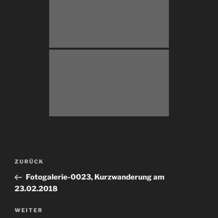
Beitragsnavigation
Vorheriger
ZURÜCK
Beitrag
Fotogalerie-0023, Kurzwanderung am
23.02.2018
Nächster
WEITER