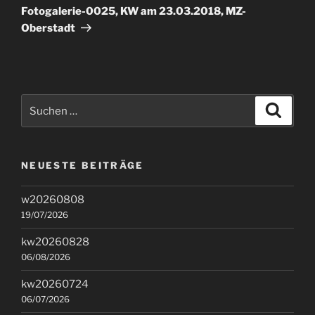
Beitrag
Fotogalerie-0025, KW am 23.03.2018, MZ-
Oberstadt
Suchen
Suche
nach:
NEUESTE BEITRÄGE
w20260808
19/07/2026
kw20260828
06/08/2026
kw20260724
06/07/2026