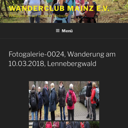
Zum
WANDERCLUB MAINZ E.V.
Inhalt
Willkommen auf unserer Website
springen
Menü
Fotogalerie-0024, Wanderung am
10.03.2018, Lennebergwald