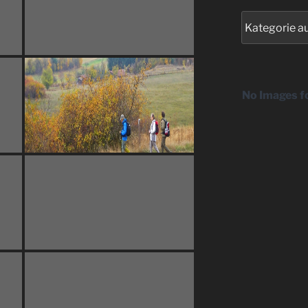
Kategorien
No Images f