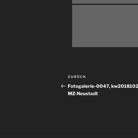
Beitragsnavigation
Vorheriger
ZURÜCK
Beitrag
Fotogalerie-0047, kw2018102
MZ-Neustadt