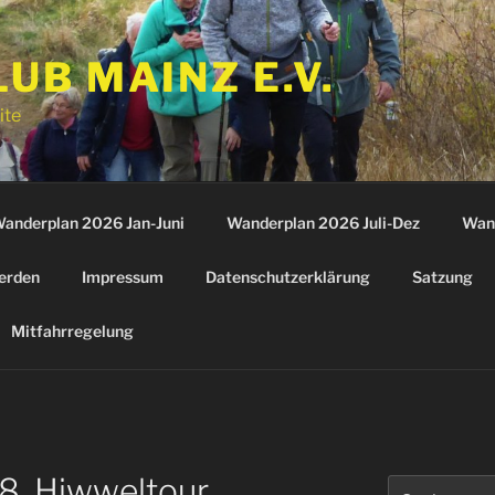
B MAINZ E.V.
ite
anderplan 2026 Jan-Juni
Wanderplan 2026 Juli-Dez
Wan
erden
Impressum
Datenschutzerklärung
Satzung
Mitfahrregelung
8, Hiwweltour
Suchen