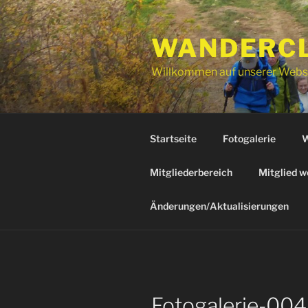
Zum
Inhalt
WANDERCLU
springen
Willkommen auf unserer Webs
Startseite
Fotogalerie
W
Mitgliederbereich
Mitglied w
Änderungen/Aktualisierungen
Fotogalerie-004