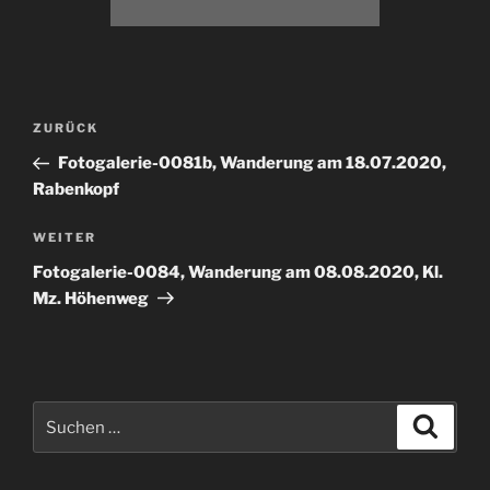
Beitragsnavigation
Vorheriger
ZURÜCK
Beitrag
Fotogalerie-0081b, Wanderung am 18.07.2020,
Rabenkopf
Nächster
WEITER
Beitrag
Fotogalerie-0084, Wanderung am 08.08.2020, Kl.
Mz. Höhenweg
Suchen
Suche
nach: