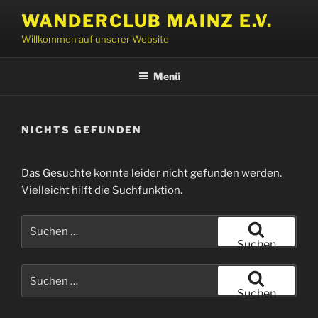
Zum
WANDERCLUB MAINZ E.V.
Inhalt
Willkommen auf unserer Website
springen
Menü
NICHTS GEFUNDEN
Das Gesuchte konnte leider nicht gefunden werden.
Vielleicht hilft die Suchfunktion.
Suchen
nach:
Suchen
Suchen
nach:
Suchen