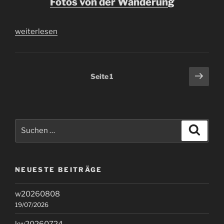
Fotos von der Wanderun
g
„w20260411“
weiterlesen
Seitennummerierung
Näch
Seite
1
Seit
der
Beiträge
Suchen
Suche
nach:
NEUESTE BEITRÄGE
w20260808
19/07/2026
kw20260724