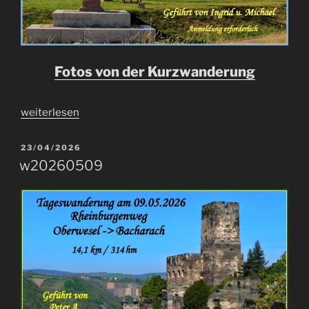
Fotos von der Kurzwanderung
„kw20260522“
weiterlesen
VERÖFFENTLICHT
23/04/2026
AM
w20260509