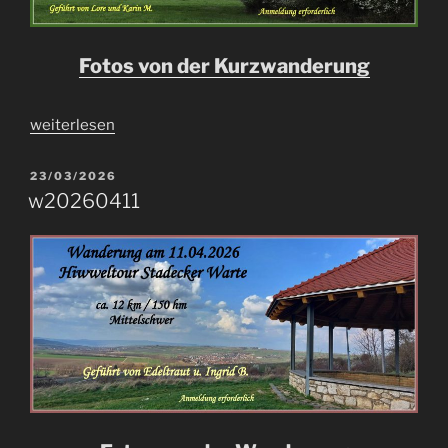
Fotos von der Kurzwanderung
„kw20260424“
weiterlesen
VERÖFFENTLICHT
23/03/2026
AM
w20260411