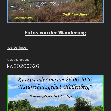
Fotos von der Wanderung
„w20260711“
weiterlesen
VERÖFFENTLICHT
02/06/2026
AM
kw20260626