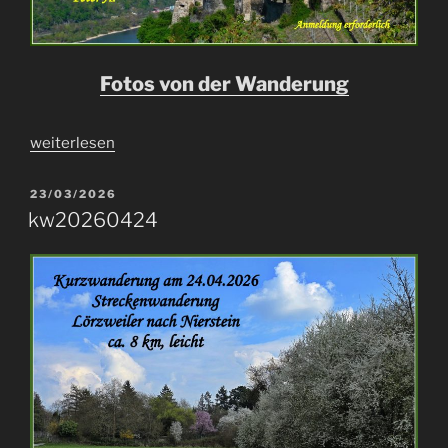
Fotos von der Wanderung
„w20260509“
weiterlesen
VERÖFFENTLICHT
23/03/2026
AM
kw20260424