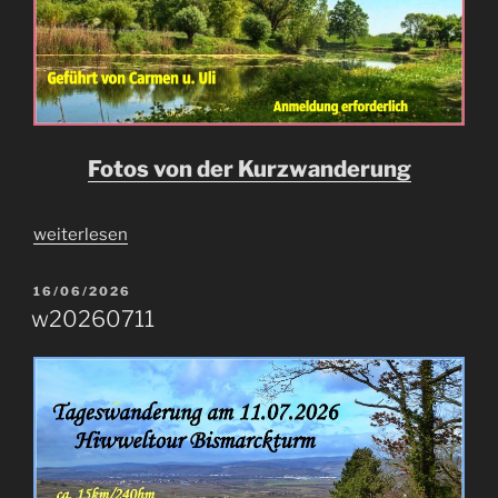
Fotos von der Kurzwanderung
„kw20260724“
weiterlesen
VERÖFFENTLICHT
16/06/2026
AM
w20260711