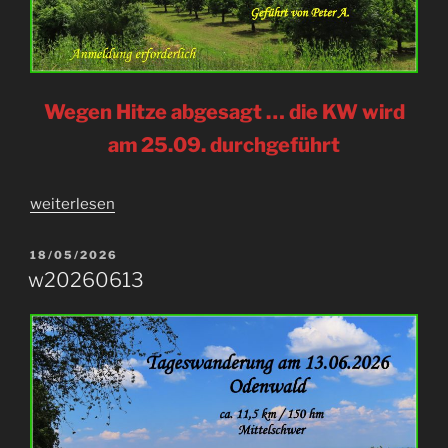
Wegen Hitze abgesagt … die KW wird
am 25.09. durchgeführt
„kw20260626“
weiterlesen
VERÖFFENTLICHT
18/05/2026
AM
w20260613