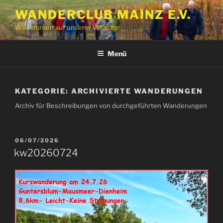
Zum
WANDERCLUB MAINZ E.V.
Inhalt
Willkommen auf unserer Website
springen
Menü
KATEGORIE:
ARCHIVIERTE WANDERUNGEN
Archiv für Beschreibungen von durchgeführten Wanderungen
VERÖFFENTLICHT
06/07/2026
AM
kw20260724