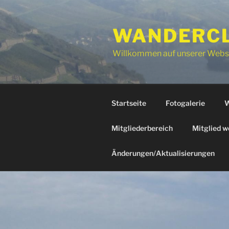
Zum
Inhalt
WANDERCLU
springen
Willkommen auf unserer Webs
Startseite
Fotogalerie
W
Mitgliederbereich
Mitglied w
Änderungen/Aktualisierungen