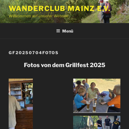
Zum
WANDERCLUB MAINZ E.V.
Inhalt
Willkommen auf unserer Website
springen
Menü
GF20250704FOTOS
Fotos von dem Grillfest 2025