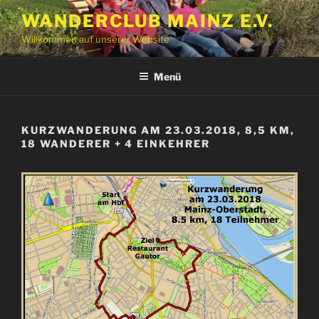
Zum
WANDERCLUB MAINZ E.V.
Inhalt
Willkommen auf unserer Website
springen
Menü
KURZWANDERUNG AM 23.03.2018, 8,5 KM,
18 WANDERER + 4 EINKEHRER