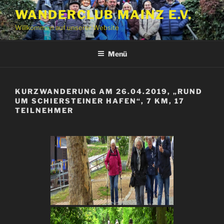
Zum
WANDERCLUB MAINZ E.V.
Inhalt
Willkommen auf unserer Website
springen
Menü
KURZWANDERUNG AM 26.04.2019, „RUND
UM SCHIERSTEINER HAFEN“, 7 KM, 17
TEILNEHMER