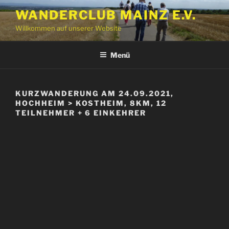
Zum
WANDERCLUB MAINZ E.V.
Inhalt
Willkommen auf unserer Website
springen
Menü
KURZWANDERUNG AM 24.09.2021,
HOCHHEIM > KOSTHEIM, 8KM, 12
TEILNEHMER + 6 EINKEHRER