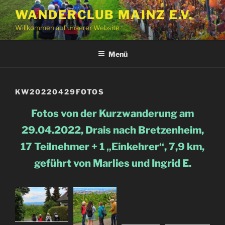
Zum
WANDERCLUB MAINZ E.V.
Inhalt
Willkommen auf unserer Website
springen
Menü
KW20220429FOTOS
Fotos von der Kurzwanderung am
29.04.2022, Drais nach Bretzenheim,
17 Teilnehmer + 1 „Einkehrer“, 7,9 km,
geführt von Marlies und Ingrid E.