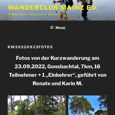
Zum
WANDERCLUB MAINZ E.V.
Inhalt
Willkommen auf unserer Website
springen
Menü
KW20220923FOTOS
Fotos von der Kurzwanderung am
23.09.2022, Gonsbachtal, 7km, 16
Teilnehmer + 1 „Einkehrer“, geführt von
Renate und Karin M.