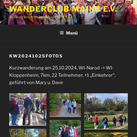
Zum
WANDERCLUB MAINZ E.V.
Inhalt
Willkommen auf unserer Website
springen
Menü
KW20241025FOTOS
Kurzwanderung am 25.10.2024, WI-Narod -> WI-
Kloppenheim, 7km, 22 Teilnehmer, +1 „Einkehrer“,
geführt von Mary u. Dave