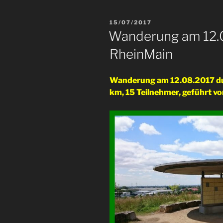
VERÖFFENTLICHT
15/07/2017
AM
Wanderung am 12.0
RheinMain
Wanderung am 12.08.2017 du
km, 15 Teilnehmer, geführt v