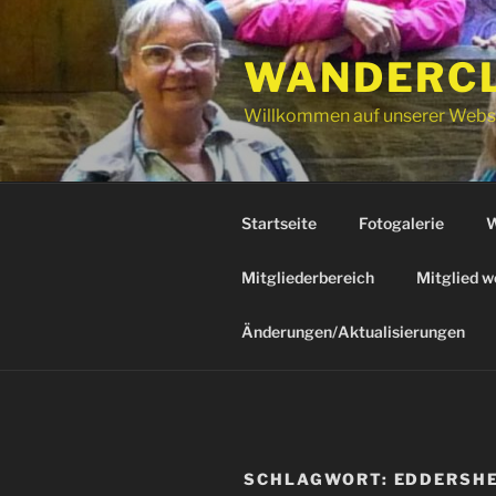
Zum
Inhalt
WANDERCLU
springen
Willkommen auf unserer Webs
Startseite
Fotogalerie
W
Mitgliederbereich
Mitglied w
Änderungen/Aktualisierungen
SCHLAGWORT:
EDDERSH