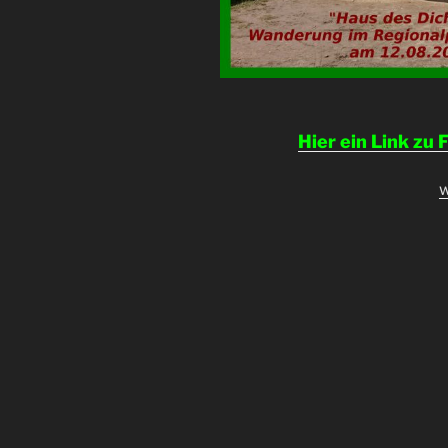
Hier ein Link zu
„
w
1
R
R