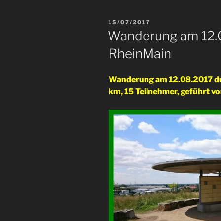
VERÖFFENTLICHT
15/07/2017
AM
Wanderung am 12.0
RheinMain
Wanderung am 12.08.2017 du
km, 15 Teilnehmer, geführt v