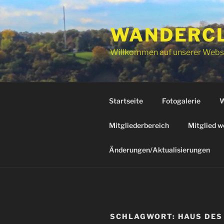
Zum
Inhalt
WANDERCLU
springen
Willkommen auf unserer Webs
Startseite
Fotogalerie
W
Mitgliederbereich
Mitglied w
Änderungen/Aktualisierungen
SCHLAGWORT:
HAUS DES