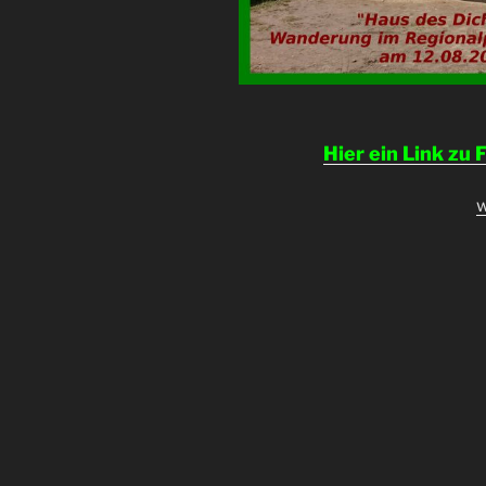
Hier ein Link zu
„
w
1
R
R