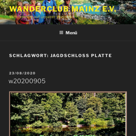
Zum
WANDERCLUB MAINZ E.V.
Inhalt
Willkommen auf unserer Website
springen
Menü
SCHLAGWORT:
JAGDSCHLOSS PLATTE
VERÖFFENTLICHT
23/08/2020
AM
w20200905