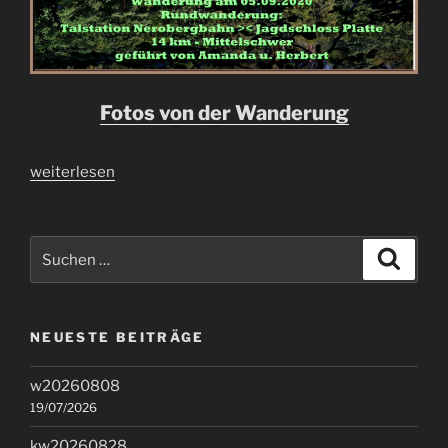
Fotos von der Wanderung
„w20200905“
weiterlesen
Suchen
Suche
nach:
NEUESTE BEITRÄGE
w20260808
19/07/2026
kw20260828