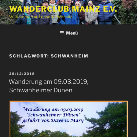
Zum
WANDERCLUB MAINZ E.V.
Inhalt
Willkommen auf unserer Website
springen
Menü
SCHLAGWORT:
SCHWANHEIM
VERÖFFENTLICHT
26/12/2018
AM
Wanderung am 09.03.2019,
Schwanheimer Dünen