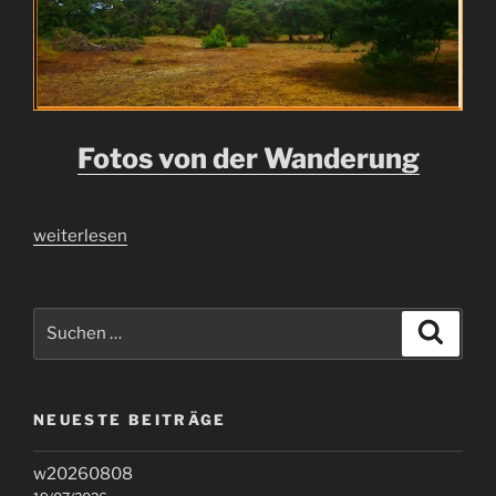
Fotos von der Wanderung
„Wanderung
weiterlesen
am
09.03.2019,
Schwanheimer
Suchen
Suche
Dünen“
nach:
NEUESTE BEITRÄGE
w20260808