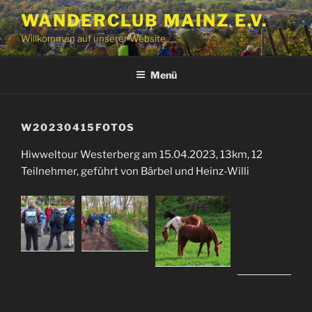
Zum
WANDERCLUB MAINZ E.V.
Inhalt
Willkommen auf unserer Website
springen
Menü
W20230415FOTOS
Hiwweltour Westerberg am 15.04.2023, 13km, 12
Teilnehmer, geführt von Bärbel und Heinz-Willi