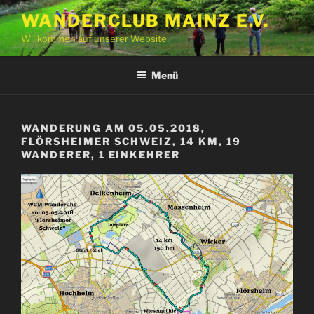
Zum
WANDERCLUB MAINZ E.V.
Inhalt
Willkommen auf unserer Website
springen
Menü
WANDERUNG AM 05.05.2018,
FLÖRSHEIMER SCHWEIZ, 14 KM, 19
WANDERER, 1 EINKEHRER