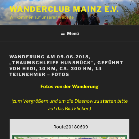
Zum
WANDERCLUB MAINZ E.V.
Inhalt
Willkommen auf unserer Website
springen
Menü
WANDERUNG AM 09.06.2018,
„TRAUMSCHLEIFE HUNSRÜCK“, GEFÜHRT
VON HEDI, 10 KM, CA. 300 HM, 14
TEILNEHMER – FOTOS
Fotos von der Wanderung
(zum Vergrößern und um die Diashow zu starten bitte
auf das Bild klicken)
Route20180609