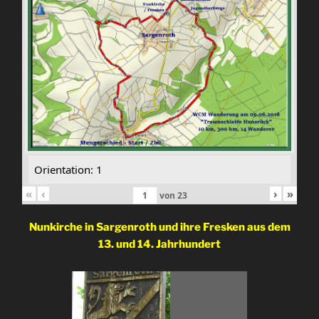
Orientation: 1
«
‹
›
»
von
23
Nunkirche in Sargenroth und
ihre Fresken
aus dem
13. und 14. Jahrhundert