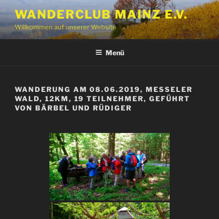
Zum
WANDERCLUB MAINZ E.V.
Inhalt
Willkommen auf unserer Website
springen
Menü
WANDERUNG AM 08.06.2019, MESSELER
WALD, 12KM, 19 TEILNEHMER, GEFÜHRT
VON BÄRBEL UND RÜDIGER