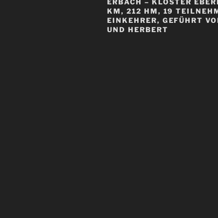
ERBACH – KLOSTER EBER
KM, 212 HM, 19 TEILNEH
EINKEHRER, GEFÜHRT V
UND HERBERT