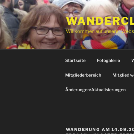
Zum
Inhalt
WANDERCLU
springen
Willkommen auf unserer Webs
Startseite
Fotogalerie
W
Mitgliederbereich
Mitglied w
Änderungen/Aktualisierungen
WANDERUNG AM 14.09.20