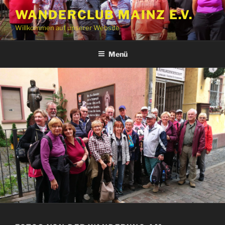
Zum
WANDERCLUB MAINZ E.V.
Inhalt
Willkommen auf unserer Website
springen
Menü