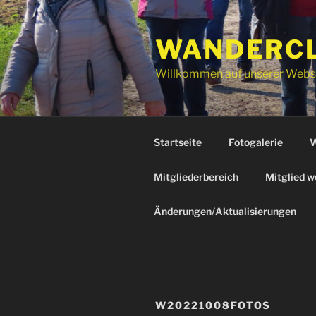
Zum
Inhalt
WANDERCLU
springen
Willkommen auf unserer Webs
Startseite
Fotogalerie
W
Mitgliederbereich
Mitglied w
Änderungen/Aktualisierungen
W20221008FOTOS