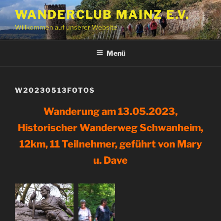
Zum
WANDERCLUB MAINZ E.V.
Inhalt
Willkommen auf unserer Website
springen
Menü
W20230513FOTOS
Wanderung am 13.05.2023,
Historischer Wanderweg Schwanheim,
12km, 11 Teilnehmer, geführt von Mary
u. Dave