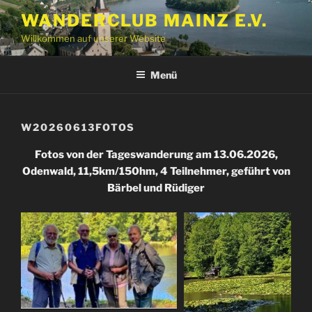
Zum
WANDERCLUB MAINZ E.V.
Inhalt
Willkommen auf unserer Website
springen
Menü
W20260613FOTOS
Fotos von der Tageswanderung am 13.06.2026,
Odenwald, 11,5km/150hm, 4 Teilnehmer, geführt von
Bärbel und Rüdiger