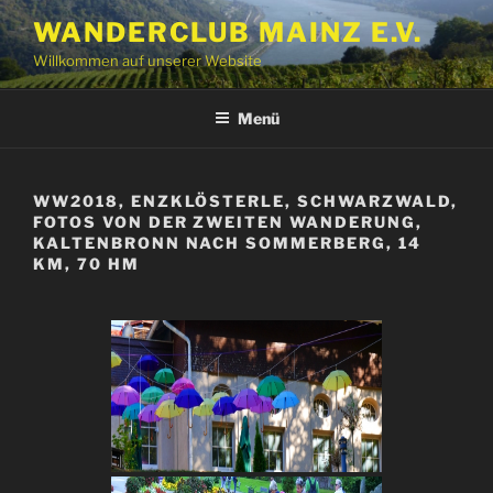
Zum
WANDERCLUB MAINZ E.V.
Inhalt
Willkommen auf unserer Website
springen
Menü
WW2018, ENZKLÖSTERLE, SCHWARZWALD,
FOTOS VON DER ZWEITEN WANDERUNG,
KALTENBRONN NACH SOMMERBERG, 14
KM, 70 HM