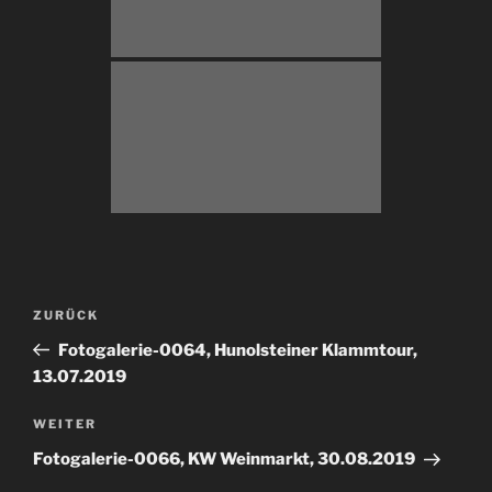
Beitragsnavigation
Vorheriger
ZURÜCK
Beitrag
Fotogalerie-0064, Hunolsteiner Klammtour,
13.07.2019
Nächster
WEITER
Beitrag
Fotogalerie-0066, KW Weinmarkt, 30.08.2019