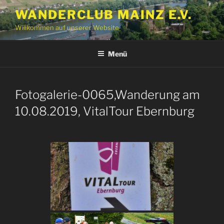
Zum
WANDERCLUB MAINZ E.V.
Inhalt
Willkommen auf unserer Website
springen
Menü
Fotogalerie-0065,Wanderung am
10.08.2019, VitalTour Ebernburg