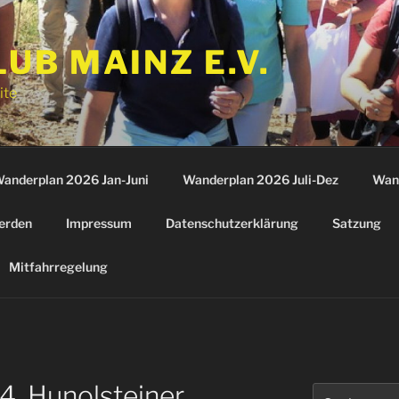
B MAINZ E.V.
ite
anderplan 2026 Jan-Juni
Wanderplan 2026 Juli-Dez
Wan
erden
Impressum
Datenschutzerklärung
Satzung
Mitfahrregelung
4, Hunolsteiner
Suchen