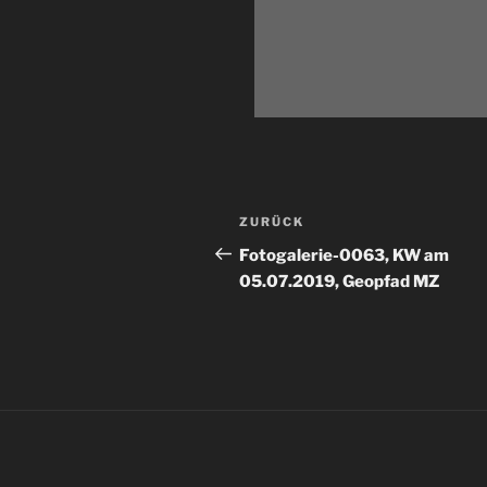
Beitragsnavigation
Vorheriger
ZURÜCK
Beitrag
Fotogalerie-0063, KW am
05.07.2019, Geopfad MZ