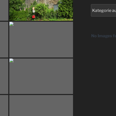
Kategorien
No Images f