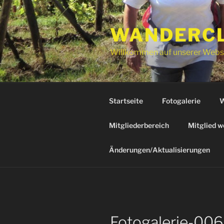
Zum
Inhalt
WANDERCLU
springen
Willkommen auf unserer Webs
Startseite
Fotogalerie
W
Mitgliederbereich
Mitglied w
Änderungen/Aktualisierungen
Fotogalerie-006