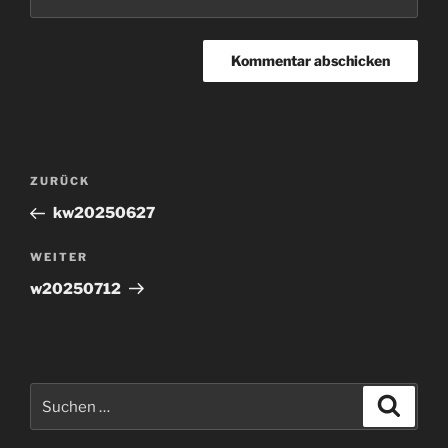
Beitragsnavigation
Vorheriger
ZURÜCK
Beitrag
kw20250627
Nächster
WEITER
Beitrag
w20250712
Suchen
Suche
nach: