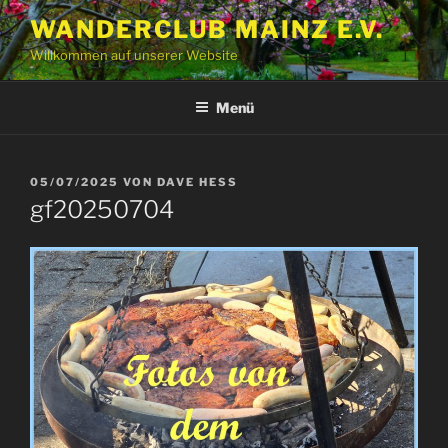
Zum
WANDERCLUB MAINZ E.V.
Inhalt
Willkommen auf unserer Website
springen
Menü
VERÖFFENTLICHT
05/07/2025
VON
DAVE HESS
AM
gf20250704