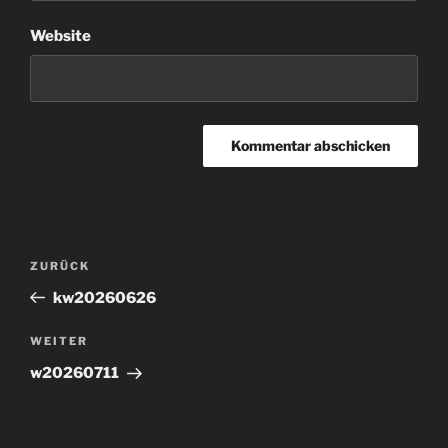
Website
Beitragsnavigation
Vorheriger
ZURÜCK
Beitrag
kw20260626
Nächster
WEITER
Beitrag
w20260711