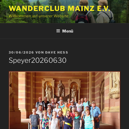
Zum
WANDERCLUB MAINZ E.V.
Inhalt
Willkommen auf unserer Website
springen
Menü
VERÖFFENTLICHT
30/06/2026
VON
DAVE HESS
AM
Speyer20260630