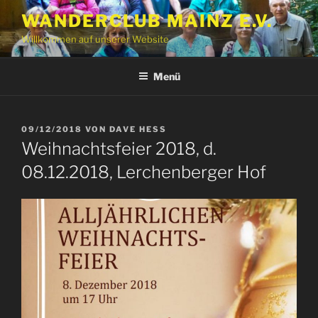
Zum
WANDERCLUB MAINZ E.V.
Inhalt
Willkommen auf unserer Website
springen
Menü
VERÖFFENTLICHT
09/12/2018
VON
DAVE HESS
AM
Weihnachtsfeier 2018, d.
08.12.2018, Lerchenberger Hof