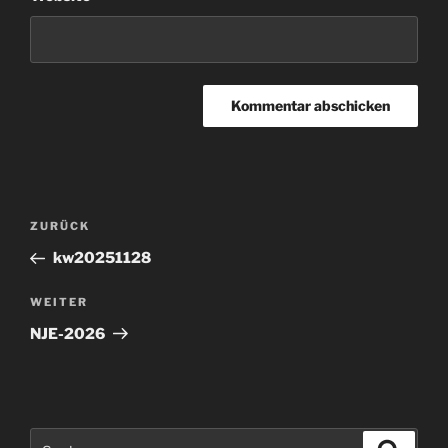
Beitragsnavigation
Vorheriger
ZURÜCK
Beitrag
kw20251128
Nächster
WEITER
Beitrag
NJE-2026
Suchen
Suche