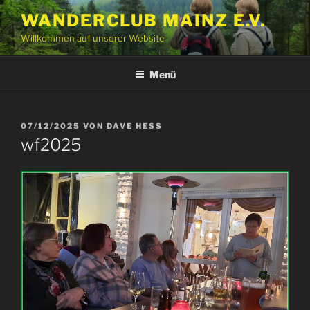
Zum
WANDERCLUB MAINZ E.V.
Inhalt
Willkommen auf unserer Website
springen
Menü
VERÖFFENTLICHT
07/12/2025
VON
DAVE HESS
AM
wf2025