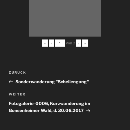
«
‹
von
2
›
»
Beitragsnavigation
Vorheriger
ZURÜCK
Beitrag
Sonderwanderung "Schellengang"
Nächster
WEITER
Beitrag
Fotogalerie-0006, Kurzwanderung im
Gonsenheimer Wald, d. 30.06.2017