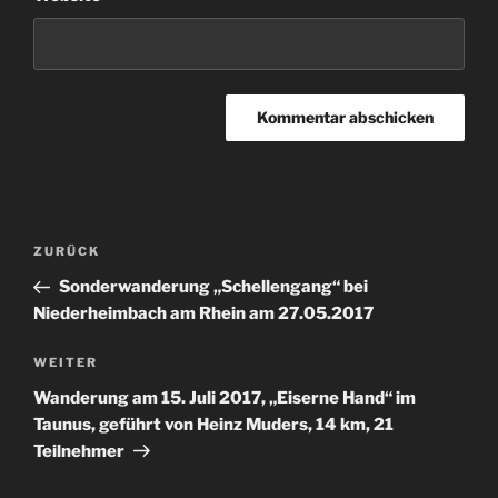
Beitragsnavigation
Vorheriger
ZURÜCK
Beitrag
Sonderwanderung „Schellengang“ bei
Niederheimbach am Rhein am 27.05.2017
Nächster
WEITER
Beitrag
Wanderung am 15. Juli 2017, „Eiserne Hand“ im
Taunus, geführt von Heinz Muders, 14 km, 21
Teilnehmer