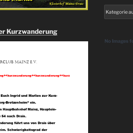
Kategorien
der Kurzwanderung
No Images f