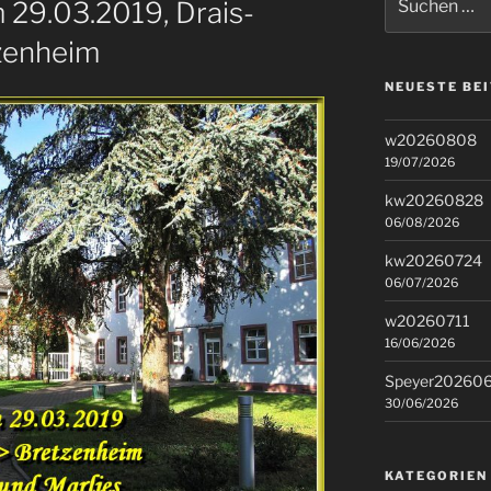
29.03.2019, Drais-
nach:
zenheim
NEUESTE BE
w20260808
19/07/2026
kw20260828
06/08/2026
kw20260724
06/07/2026
w20260711
16/06/2026
Speyer20260
30/06/2026
KATEGORIEN