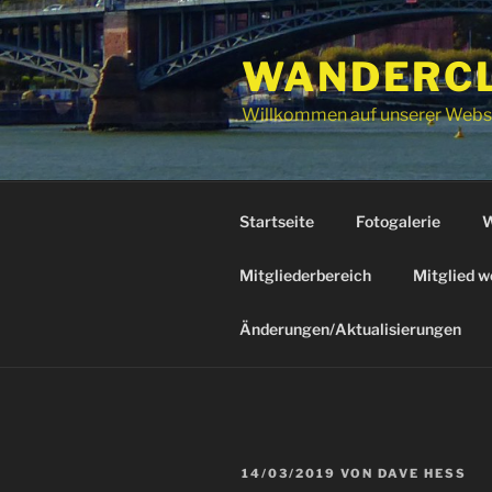
Zum
Inhalt
WANDERCLU
springen
Willkommen auf unserer Webs
Startseite
Fotogalerie
W
Mitgliederbereich
Mitglied w
Änderungen/Aktualisierungen
VERÖFFENTLICHT
14/03/2019
VON
DAVE HESS
AM