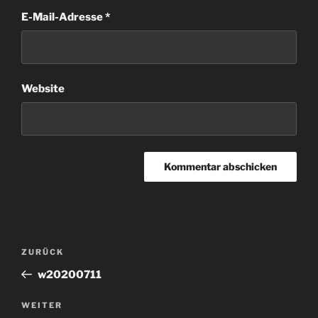
E-Mail-Adresse
*
Website
Beitragsnavigation
Vorheriger
ZURÜCK
Beitrag
w20200711
Nächster
WEITER