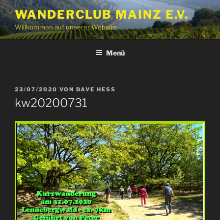
Zum
WANDERCLUB MAINZ E.V.
Inhalt
Willkommen auf unserer Website
springen
Menü
VERÖFFENTLICHT
23/07/2020
VON
DAVE HESS
AM
kw20200731