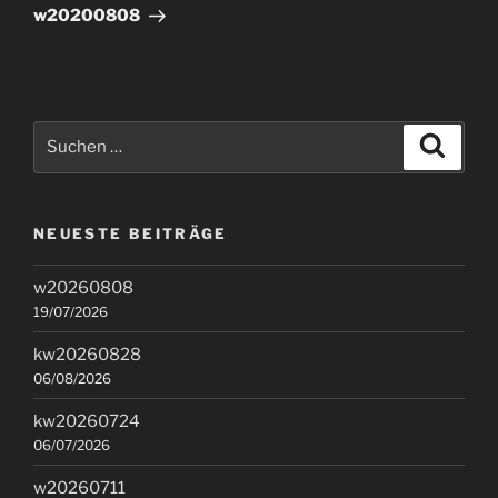
Beitrag
w20200808
Suchen
Suche
nach:
NEUESTE BEITRÄGE
w20260808
19/07/2026
kw20260828
06/08/2026
kw20260724
06/07/2026
w20260711