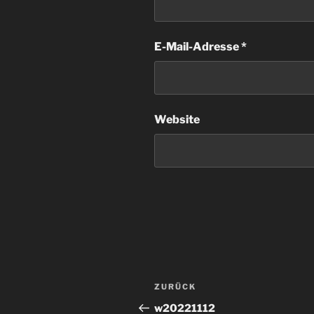
E-Mail-Adresse
*
Website
Beitragsnavigation
Vorheriger
ZURÜCK
Beitrag
w20221112