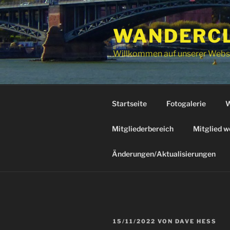
Zum
Inhalt
WANDERCLU
springen
Willkommen auf unserer Webs
Startseite
Fotogalerie
W
Mitgliederbereich
Mitglied w
Änderungen/Aktualisierungen
VERÖFFENTLICHT
15/11/2022
VON
DAVE HESS
AM