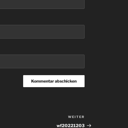
WEITER
Nächster
Beitrag
wf20221203