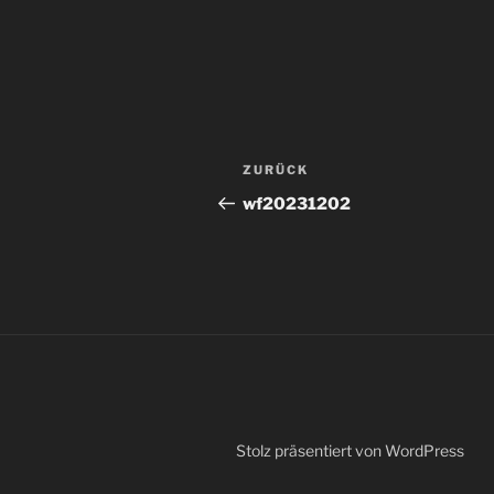
Beitragsnavigation
Vorheriger
ZURÜCK
Beitrag
wf20231202
Stolz präsentiert von WordPress