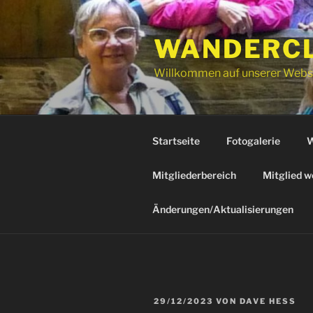
Zum
Inhalt
WANDERCLU
springen
Willkommen auf unserer Webs
Startseite
Fotogalerie
W
Mitgliederbereich
Mitglied w
Änderungen/Aktualisierungen
VERÖFFENTLICHT
29/12/2023
VON
DAVE HESS
AM