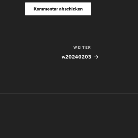
WEITER
Nächster
Beitrag
w20240203