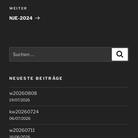
Nächster
WEITER
Beitrag
NJE-2024
Suchen
Suche
nach:
NEUESTE BEITRÄGE
w20260808
19/07/2026
kw20260724
06/07/2026
w20260711
16/06/2026