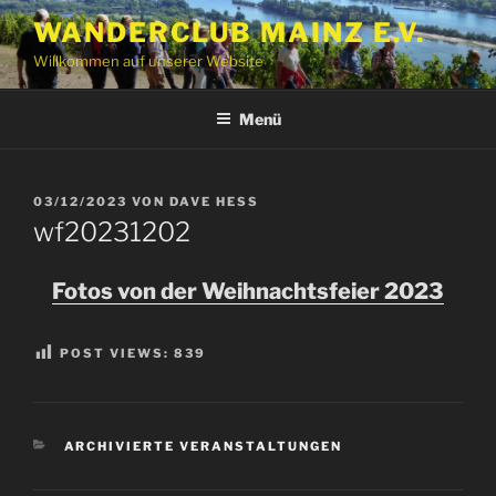
Zum
WANDERCLUB MAINZ E.V.
Inhalt
Willkommen auf unserer Website
springen
Menü
VERÖFFENTLICHT
03/12/2023
VON
DAVE HESS
AM
wf20231202
Fotos von der Weihnachtsfeier 2023
POST VIEWS:
839
KATEGORIEN
ARCHIVIERTE VERANSTALTUNGEN