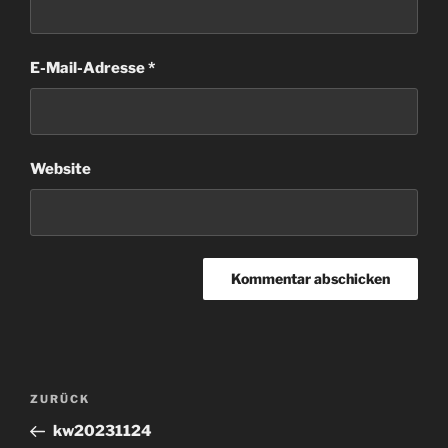
E-Mail-Adresse
*
Website
Beitragsnavigation
Vorheriger
ZURÜCK
Beitrag
kw20231124