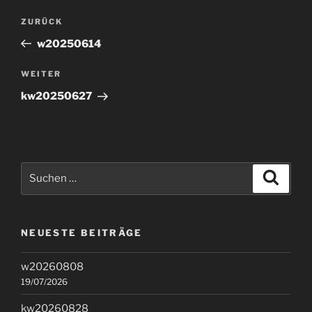
Beitragsnavigation
Vorheriger
ZURÜCK
Beitrag
w20250614
Nächster
WEITER
Beitrag
kw20250627
Suchen
Suche
nach:
NEUESTE BEITRÄGE
w20260808
19/07/2026
kw20260828