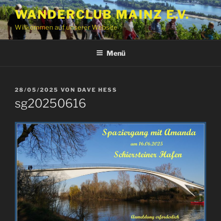
Zum
WANDERCLUB MAINZ E.V.
Inhalt
Willkommen auf unserer Website
springen
Menü
VERÖFFENTLICHT
28/05/2025
VON
DAVE HESS
AM
sg20250616