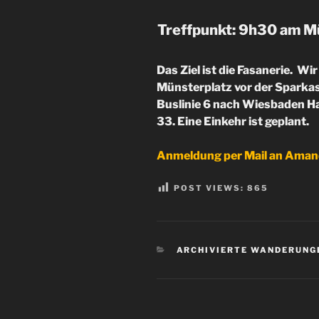
Treffpunkt: 9h30 am Mü
Das Ziel ist die Fasanerie. W
Münsterplatz vor der Sparkas
Buslinie 6 nach Wiesbaden H
33. Eine Einkehr ist geplant.
Anmeldung per Mail an Aman
POST VIEWS:
865
KATEGORIEN
ARCHIVIERTE WANDERUNG