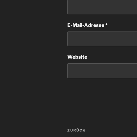
E-Mail-Adresse
*
Website
Beitragsnavigation
Vorheriger
ZURÜCK