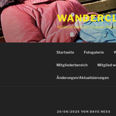
Zum
Inhalt
WANDERCLU
springen
Willkommen auf unserer Webs
Startseite
Fotogalerie
W
Mitgliederbereich
Mitglied w
Änderungen/Aktualisierungen
VERÖFFENTLICHT
20/08/2025
VON
DAVE HESS
AM