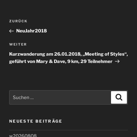
Beitragsnavigation
Vorheriger
ZURÜCK
Beitrag
NeuJahr2018
Nächster
WEITER
Beitrag
Kurzwanderung am 26.01.2018, „Meeting of Styles“,
geführt von Mary & Dave, 9 km, 29 Teilnehmer
Suchen
Suche
nach:
NEUESTE BEITRÄGE
w20260808