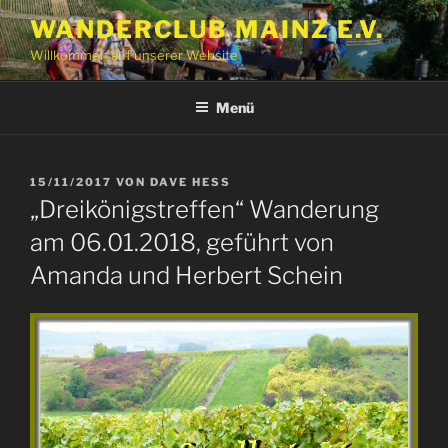
Zum
WANDERCLUB MAINZ E.V.
Inhalt
Willkommen auf unserer Website
springen
Menü
VERÖFFENTLICHT
15/11/2017
VON
DAVE HESS
AM
„Dreikönigstreffen“ Wanderung
am 06.01.2018, geführt von
Amanda und Herbert Schein